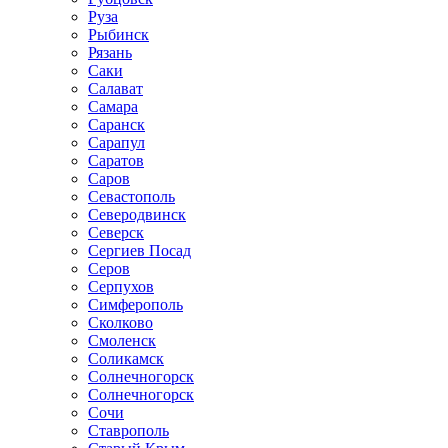
Руза
Рыбинск
Рязань
Саки
Салават
Самара
Саранск
Сарапул
Саратов
Саров
Севастополь
Северодвинск
Северск
Сергиев Посад
Серов
Серпухов
Симферополь
Сколково
Смоленск
Соликамск
Солнечногорск
Солнечногорск
Сочи
Ставрополь