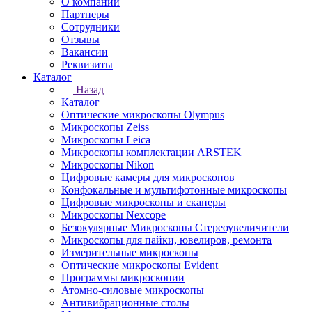
О компании
Партнеры
Сотрудники
Отзывы
Вакансии
Реквизиты
Каталог
Назад
Каталог
Оптические микроскопы Olympus
Микроскопы Zeiss
Микроскопы Leica
Микроскопы комплектации ARSTEK
Микроскопы Nikon
Цифровые камеры для микроскопов
Конфокальные и мультифотонные микроскопы
Цифровые микроскопы и сканеры
Микроскопы Nexcope
Безокулярные Микроскопы Стереоувеличители
Микроскопы для пайки, ювелиров, ремонта
Измерительные микроскопы
Оптические микроскопы Evident
Программы микроскопии
Атомно-силовые микроскопы
Антивибрационные столы