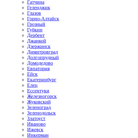
Гатчина
Геленджик
Глазов
Горно-Алтайск
Грозный
Губкин
Дербент
Джанкой
Дзержинск
Димитровград
Долгопрудный
Домодедово
Евпатория
Ейск
Екатеринбург
Елец
Ессентуки
Железногорск
Жуковский
Зеленоград
Зеленодольск
Златоуст
Иваново
Ижевск
Инкерман