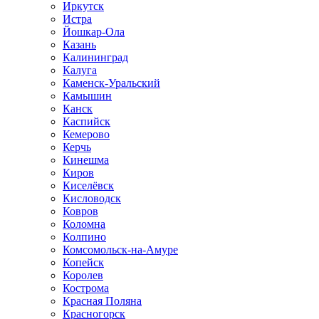
Иркутск
Истра
Йошкар-Ола
Казань
Калининград
Калуга
Каменск-Уральский
Камышин
Канск
Каспийск
Кемерово
Керчь
Кинешма
Киров
Киселёвск
Кисловодск
Ковров
Коломна
Колпино
Комсомольск-на-Амуре
Копейск
Королев
Кострома
Красная Поляна
Красногорск