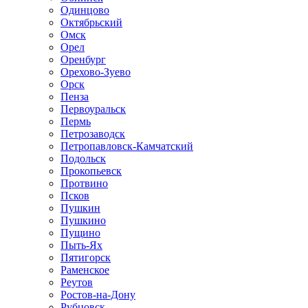
Одинцово
Октябрьский
Омск
Орел
Оренбург
Орехово-Зуево
Орск
Пенза
Первоуральск
Пермь
Петрозаводск
Петропавловск-Камчатский
Подольск
Прокопьевск
Протвино
Псков
Пушкин
Пушкино
Пущино
Пыть-Ях
Пятигорск
Раменское
Реутов
Ростов-на-Дону
Рубцовск