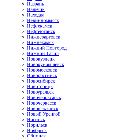
Назрань
Нальчик
Находка
Невинномысск
Нефтекамск
Нефтеюганск
Нижневартовск
Нижнекамск
Нижний Новгород
Нижний Тагил
Новокузнецк
Новокуйбышевск
Новомосковск
Новороссийск
Новосибирск
Новотроицк
Новоуральск
Новочебоксарск
Новочеркасск
Новошахтинск
Новый Уренгой
Ногинск
Норильск
Ноябрьск
Обнинск