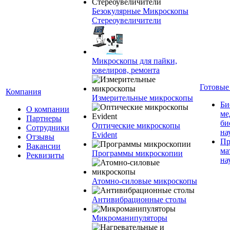
Безокулярные Микроскопы
Стереоувеличители
Микроскопы для пайки,
ювелиров, ремонта
Готовые
Компания
Измерительные микроскопы
Би
О компании
ме
Партнеры
би
Оптические микроскопы
Сотрудники
на
Evident
Отзывы
Пр
Вакансии
ма
Программы микроскопии
Реквизиты
на
Атомно-силовые микроскопы
Антивибрационные столы
Микроманипуляторы