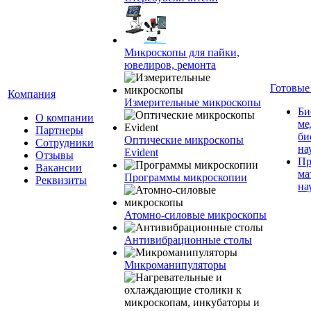
Микроскопы для пайки,
ювелиров, ремонта
Готовые
Компания
Измерительные микроскопы
Би
О компании
ме
Партнеры
би
Оптические микроскопы
Сотрудники
на
Evident
Отзывы
Пр
Вакансии
ма
Программы микроскопии
Реквизиты
на
Атомно-силовые микроскопы
Антивибрационные столы
Микроманипуляторы