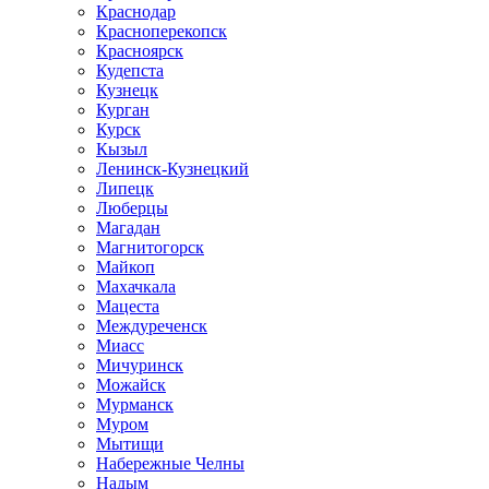
Краснодар
Красноперекопск
Красноярск
Кудепста
Кузнецк
Курган
Курск
Кызыл
Ленинск-Кузнецкий
Липецк
Люберцы
Магадан
Магнитогорск
Майкоп
Махачкала
Мацеста
Междуреченск
Миасс
Мичуринск
Можайск
Мурманск
Муром
Мытищи
Набережные Челны
Надым