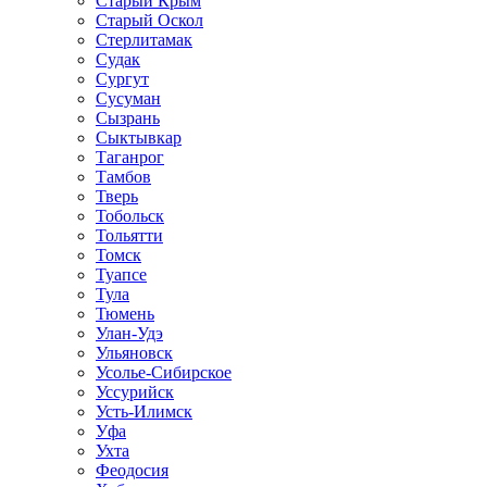
Старый Крым
Старый Оскол
Стерлитамак
Судак
Сургут
Сусуман
Сызрань
Сыктывкар
Таганрог
Тамбов
Тверь
Тобольск
Тольятти
Томск
Туапсе
Тула
Тюмень
Улан-Удэ
Ульяновск
Усолье-Сибирское
Уссурийск
Усть-Илимск
Уфа
Ухта
Феодосия