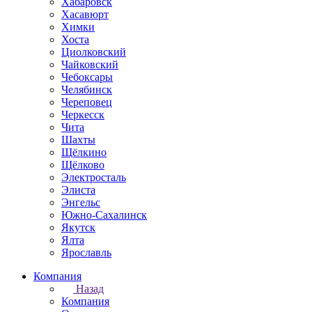
Хабаровск
Хасавюрт
Химки
Хоста
Циолковский
Чайковский
Чебоксары
Челябинск
Череповец
Черкесск
Чита
Шахты
Щёлкино
Щёлково
Электросталь
Элиста
Энгельс
Южно-Сахалинск
Якутск
Ялта
Ярославль
Компания
Назад
Компания