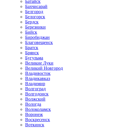
Батайск
Бахчисарай
Белгород
Белогорск
Бердск
Березники
Бийск
Биробиджан
Благовещенск
Братск
Брянск
Бугульма
Великие Луки
Великий Новгород
Владивосток
Владикавказ
Владимир
Волгоград
Волгодонск
Волжский
Вологда
Волоколамск
Воронеж
Воскресенск
Воткинск