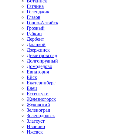
Воткинск
Гатчина
Геленджик
Глазов
Горно-Алтайск
Грозный
Губкин
Дербент
Джанкой
Дзержинск
Димитровград
Долгопрудный
Домодедово
Евпатория
Ейск
Екатеринбург
Елец
Ессентуки
Железногорск
Жуковский
Зеленоград
Зеленодольск
Златоуст
Иваново
Ижевск