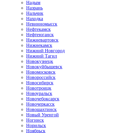
Надым
Назрань
Нальчик
Находка
Невинномысск
Нефтекамск
Нефтеюганск
Нижневартовск
Нижнекамск
Нижний Новгород
Нижний Тагил
Новокузнецк
Новокуйбышевск
Новомосковск
Новороссийск
Новосибирск
Новотроицк
Новоуральск
Новочебоксарск
Новочеркасск
Новошахтинск
Новый Уренгой
Ногинск
Норильск
Ноябрьск