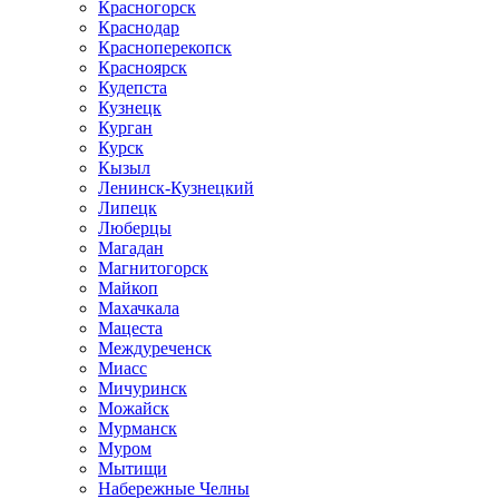
Красногорск
Краснодар
Красноперекопск
Красноярск
Кудепста
Кузнецк
Курган
Курск
Кызыл
Ленинск-Кузнецкий
Липецк
Люберцы
Магадан
Магнитогорск
Майкоп
Махачкала
Мацеста
Междуреченск
Миасс
Мичуринск
Можайск
Мурманск
Муром
Мытищи
Набережные Челны