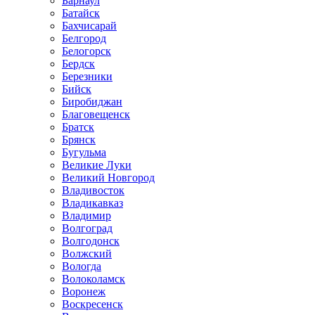
Барнаул
Батайск
Бахчисарай
Белгород
Белогорск
Бердск
Березники
Бийск
Биробиджан
Благовещенск
Братск
Брянск
Бугульма
Великие Луки
Великий Новгород
Владивосток
Владикавказ
Владимир
Волгоград
Волгодонск
Волжский
Вологда
Волоколамск
Воронеж
Воскресенск