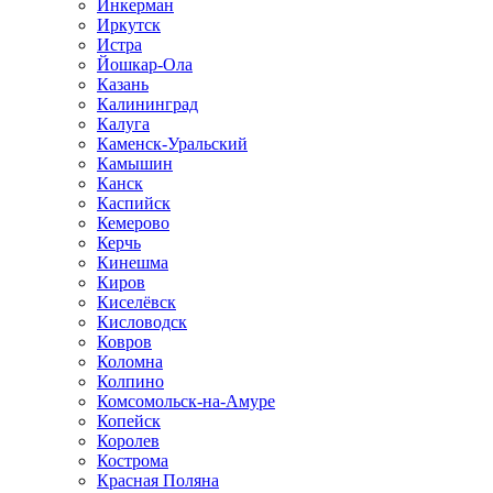
Инкерман
Иркутск
Истра
Йошкар-Ола
Казань
Калининград
Калуга
Каменск-Уральский
Камышин
Канск
Каспийск
Кемерово
Керчь
Кинешма
Киров
Киселёвск
Кисловодск
Ковров
Коломна
Колпино
Комсомольск-на-Амуре
Копейск
Королев
Кострома
Красная Поляна