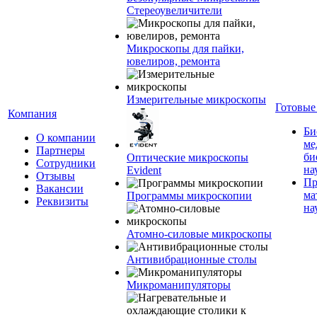
Стереоувеличители
Микроскопы для пайки,
ювелиров, ремонта
Измерительные микроскопы
Готовые
Компания
Би
О компании
ме
Партнеры
би
Оптические микроскопы
Сотрудники
на
Evident
Отзывы
Пр
Вакансии
ма
Программы микроскопии
Реквизиты
на
Атомно-силовые микроскопы
Антивибрационные столы
Микроманипуляторы