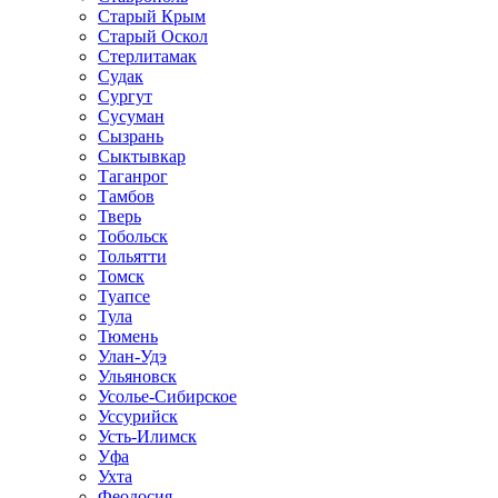
Старый Крым
Старый Оскол
Стерлитамак
Судак
Сургут
Сусуман
Сызрань
Сыктывкар
Таганрог
Тамбов
Тверь
Тобольск
Тольятти
Томск
Туапсе
Тула
Тюмень
Улан-Удэ
Ульяновск
Усолье-Сибирское
Уссурийск
Усть-Илимск
Уфа
Ухта
Феодосия