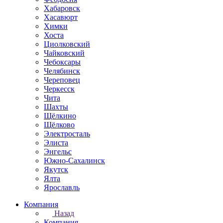
Хабаровск
Хасавюрт
Химки
Хоста
Циолковский
Чайковский
Чебоксары
Челябинск
Череповец
Черкесск
Чита
Шахты
Щёлкино
Щёлково
Электросталь
Элиста
Энгельс
Южно-Сахалинск
Якутск
Ялта
Ярославль
Компания
Назад
Компания