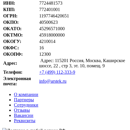
ИНН:
7724481573
КПП:
772401001
ОГРН:
1197746420651
ОКПО:
40500623
ОКАТО:
45296571000
ОКТМО:
45918000000
ОКОГУ:
4210014
ОКФС:
16
ОКОПФ:
12300
Адрес: 115201 Россия, Москва, Каширское
Адрес:
шоссе, 22 , стр 3, эт. 10, помещ. 9
Телефон:
+7 (499) 112-333-9
Электронная
info@arstek.ru
почта:
О компании
Партнеры
Сотрудники
Отзывы
Вакансии
Реквизиты