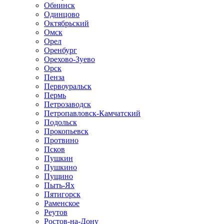
Обнинск
Одинцово
Октябрьский
Омск
Орел
Оренбург
Орехово-Зуево
Орск
Пенза
Первоуральск
Пермь
Петрозаводск
Петропавловск-Камчатский
Подольск
Прокопьевск
Протвино
Псков
Пушкин
Пушкино
Пущино
Пыть-Ях
Пятигорск
Раменское
Реутов
Ростов-на-Дону