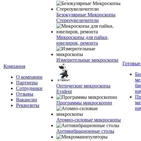
Безокулярные Микроскопы
Стереоувеличители
Микроскопы для пайки,
ювелиров, ремонта
Измерительные микроскопы
Готовые
Компания
Би
О компании
ме
Партнеры
би
Оптические микроскопы
Сотрудники
на
Evident
Отзывы
Пр
Вакансии
ма
Программы микроскопии
Реквизиты
на
Атомно-силовые микроскопы
Антивибрационные столы