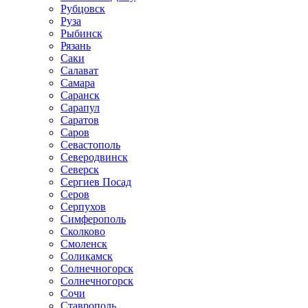
Рубцовск
Руза
Рыбинск
Рязань
Саки
Салават
Самара
Саранск
Сарапул
Саратов
Саров
Севастополь
Северодвинск
Северск
Сергиев Посад
Серов
Серпухов
Симферополь
Сколково
Смоленск
Соликамск
Солнечногорск
Солнечногорск
Сочи
Ставрополь