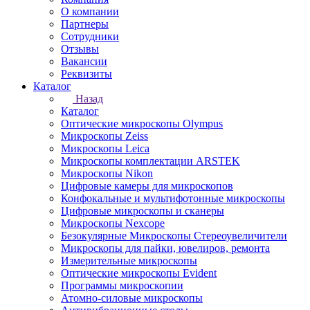
О компании
Партнеры
Сотрудники
Отзывы
Вакансии
Реквизиты
Каталог
Назад
Каталог
Оптические микроскопы Olympus
Микроскопы Zeiss
Микроскопы Leica
Микроскопы комплектации ARSTEK
Микроскопы Nikon
Цифровые камеры для микроскопов
Конфокальные и мультифотонные микроскопы
Цифровые микроскопы и сканеры
Микроскопы Nexcope
Безокулярные Микроскопы Стереоувеличители
Микроскопы для пайки, ювелиров, ремонта
Измерительные микроскопы
Оптические микроскопы Evident
Программы микроскопии
Атомно-силовые микроскопы