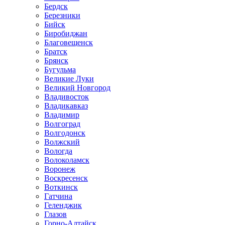
Бердск
Березники
Бийск
Биробиджан
Благовещенск
Братск
Брянск
Бугульма
Великие Луки
Великий Новгород
Владивосток
Владикавказ
Владимир
Волгоград
Волгодонск
Волжский
Вологда
Волоколамск
Воронеж
Воскресенск
Воткинск
Гатчина
Геленджик
Глазов
Горно-Алтайск