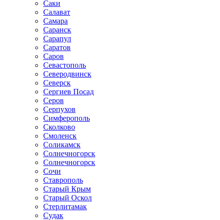
Саки
Салават
Самара
Саранск
Сарапул
Саратов
Саров
Севастополь
Северодвинск
Северск
Сергиев Посад
Серов
Серпухов
Симферополь
Сколково
Смоленск
Соликамск
Солнечногорск
Солнечногорск
Сочи
Ставрополь
Старый Крым
Старый Оскол
Стерлитамак
Судак