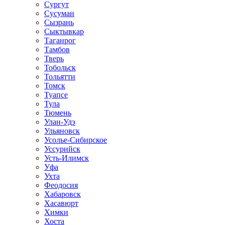
Сургут
Сусуман
Сызрань
Сыктывкар
Таганрог
Тамбов
Тверь
Тобольск
Тольятти
Томск
Туапсе
Тула
Тюмень
Улан-Удэ
Ульяновск
Усолье-Сибирское
Уссурийск
Усть-Илимск
Уфа
Ухта
Феодосия
Хабаровск
Хасавюрт
Химки
Хоста