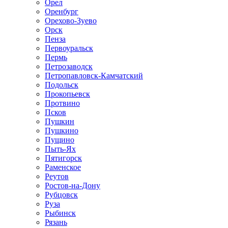
Орел
Оренбург
Орехово-Зуево
Орск
Пенза
Первоуральск
Пермь
Петрозаводск
Петропавловск-Камчатский
Подольск
Прокопьевск
Протвино
Псков
Пушкин
Пушкино
Пущино
Пыть-Ях
Пятигорск
Раменское
Реутов
Ростов-на-Дону
Рубцовск
Руза
Рыбинск
Рязань