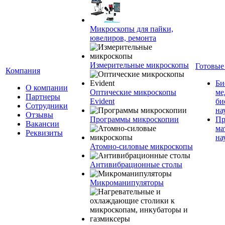
Микроскопы для пайки,
ювелиров, ремонта
Измерительные микроскопы
Готовые
Компания
Би
О компании
Оптические микроскопы
ме
Партнеры
Evident
би
Сотрудники
на
Отзывы
Программы микроскопии
Пр
Вакансии
ма
Реквизиты
на
Атомно-силовые микроскопы
Антивибрационные столы
Микроманипуляторы