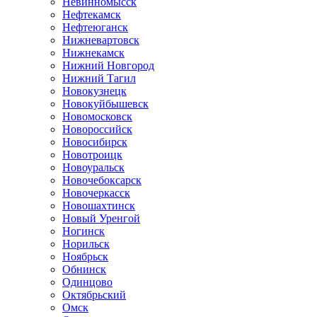
Невинномысск
Нефтекамск
Нефтеюганск
Нижневартовск
Нижнекамск
Нижний Новгород
Нижний Тагил
Новокузнецк
Новокуйбышевск
Новомосковск
Новороссийск
Новосибирск
Новотроицк
Новоуральск
Новочебоксарск
Новочеркасск
Новошахтинск
Новый Уренгой
Ногинск
Норильск
Ноябрьск
Обнинск
Одинцово
Октябрьский
Омск