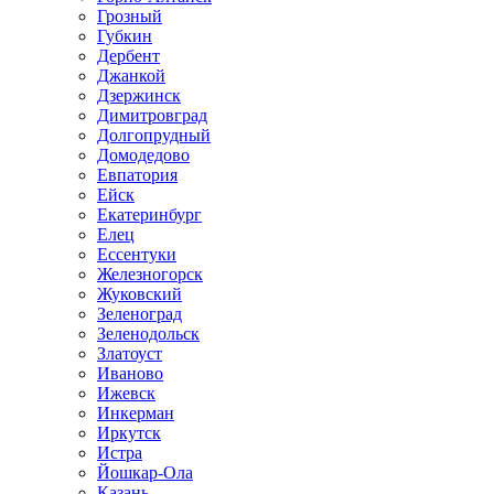
Грозный
Губкин
Дербент
Джанкой
Дзержинск
Димитровград
Долгопрудный
Домодедово
Евпатория
Ейск
Екатеринбург
Елец
Ессентуки
Железногорск
Жуковский
Зеленоград
Зеленодольск
Златоуст
Иваново
Ижевск
Инкерман
Иркутск
Истра
Йошкар-Ола
Казань