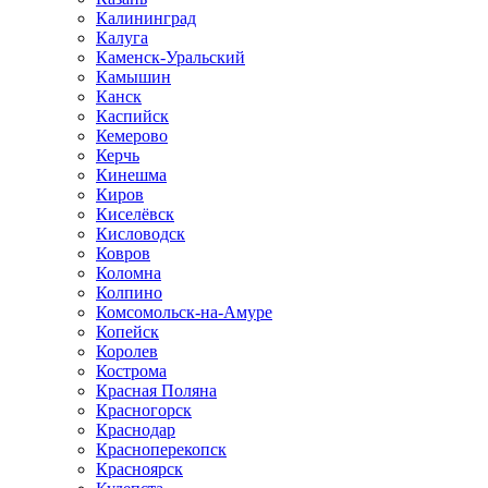
Калининград
Калуга
Каменск-Уральский
Камышин
Канск
Каспийск
Кемерово
Керчь
Кинешма
Киров
Киселёвск
Кисловодск
Ковров
Коломна
Колпино
Комсомольск-на-Амуре
Копейск
Королев
Кострома
Красная Поляна
Красногорск
Краснодар
Красноперекопск
Красноярск