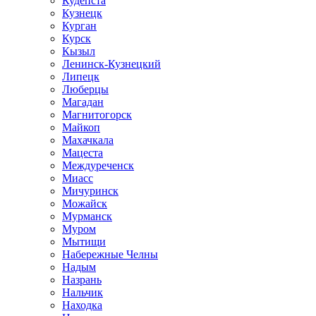
Кудепста
Кузнецк
Курган
Курск
Кызыл
Ленинск-Кузнецкий
Липецк
Люберцы
Магадан
Магнитогорск
Майкоп
Махачкала
Мацеста
Междуреченск
Миасс
Мичуринск
Можайск
Мурманск
Муром
Мытищи
Набережные Челны
Надым
Назрань
Нальчик
Находка