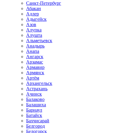
Санкт-Петербург
Абакан
Адлер
Адыгейск
Азов
Алупка
Алушта
Альметьевск
Анадырь
Анапа
Ангарск
Арзамас
Армавир
Армянск
Артём
Архангельск
Астрахань
Ачинск
Балаково
Балашиха
Барнаул
Батайск
Бахчисарай
Белгород
Белогорск