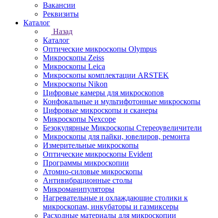
Вакансии
Реквизиты
Каталог
Назад
Каталог
Оптические микроскопы Olympus
Микроскопы Zeiss
Микроскопы Leica
Микроскопы комплектации ARSTEK
Микроскопы Nikon
Цифровые камеры для микроскопов
Конфокальные и мультифотонные микроскопы
Цифровые микроскопы и сканеры
Микроскопы Nexcope
Безокулярные Микроскопы Стереоувеличители
Микроскопы для пайки, ювелиров, ремонта
Измерительные микроскопы
Оптические микроскопы Evident
Программы микроскопии
Атомно-силовые микроскопы
Антивибрационные столы
Микроманипуляторы
Нагревательные и охлаждающие столики к
микроскопам, инкубаторы и газмиксеры
Расходные материалы для микроскопии