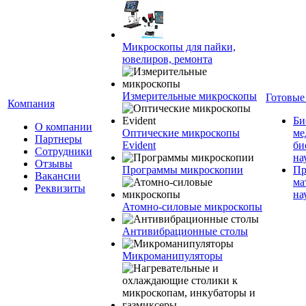
Микроскопы для пайки,
ювелиров, ремонта
Измерительные микроскопы
Готовые
Компания
Би
О компании
Оптические микроскопы
ме
Партнеры
Evident
би
Сотрудники
на
Отзывы
Программы микроскопии
Пр
Вакансии
ма
Реквизиты
на
Атомно-силовые микроскопы
Антивибрационные столы
Микроманипуляторы