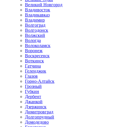
Великий Новгород
Владивосток
Владикавказ
Владимир
Волгоград
Волгодонск
Волжский
Вологда
Волоколамск
Воронеж
Воскресенск
Воткинск
Гатчина
Геленджик
Глазов
Горно-Алтайск
Грозный
Губкин
Дербент
Джанкой
Дзержинск
Димитровград
Долгопрудный
Домодедово