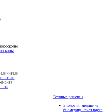
роскопы
личители
монта
Готовые решения
Биология, медицина,
биомедицинская наука