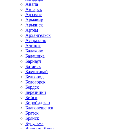
Анапа
Ангарск
Арзамас
Армавир
Армянск
Артём
Архангельск
Астрахань
Ачинск
Балаково
Балашиха
Барнаул
Батайск
Бахчисарай
Белгород
Белогорск
Бердск
Березники
Бийск
Биробиджан
Благовещенск
Братск
Брянск
Бугульма
Великие Луки