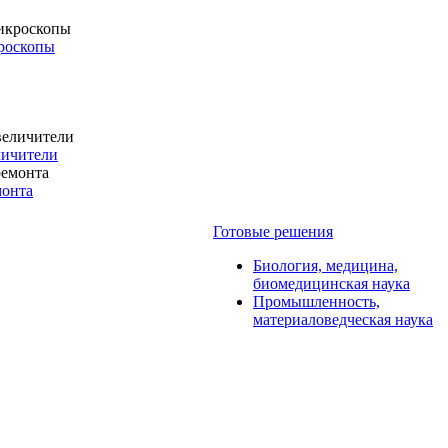
роскопы
личители
монта
Готовые решения
Биология, медицина,
биомедицинская наука
Промышленность,
материаловедческая наука