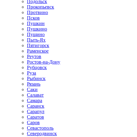
Подольск
Прокопьевск
Протвино
Псков
Пушкин
Пушкино
Пущино
Пыть-Ях
Пятигорск
Раменское
Реутов
Ростов-на-Дону
Рубцовск
Руза
Рыбинск
Рязань
Саки
Салават
Самара
Саранск
Сарапул
Саратов
Саров
Севастополь
Северодвинск