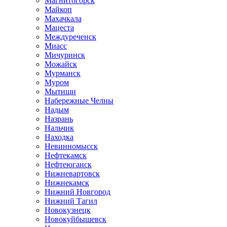
Магнитогорск
Майкоп
Махачкала
Мацеста
Междуреченск
Миасс
Мичуринск
Можайск
Мурманск
Муром
Мытищи
Набережные Челны
Надым
Назрань
Нальчик
Находка
Невинномысск
Нефтекамск
Нефтеюганск
Нижневартовск
Нижнекамск
Нижний Новгород
Нижний Тагил
Новокузнецк
Новокуйбышевск