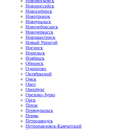
Новомосковск
Новороссийск
Новосибирск
Новотроицк
Новоуральск
Новочебоксарск
Новочеркасск
Новошахтинск
Новый Уренгой
Ногинск
Норильск
Ноябрьск
Обнинск
Одинцово
Октябрьский
Омск
Орел
Оренбург
Орехово-Зуево
Орск
Пенза
Первоуральск
Пермь
Петрозаводск
Петропавловск-Камчатский