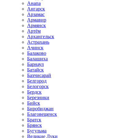
Анапа
Ангарск
Арзамас
Армавир
Армянск
Артём
Архангельск
Астрахань
Ачинск
Балаково
Балашиха
Барнаул
Батайск
Бахчисарай
Белгород
Белогорск
Бердск
Березники
Бийск
Биробиджан
Благовещенск
Братск
Брянск
Бугульма
Великие Луки