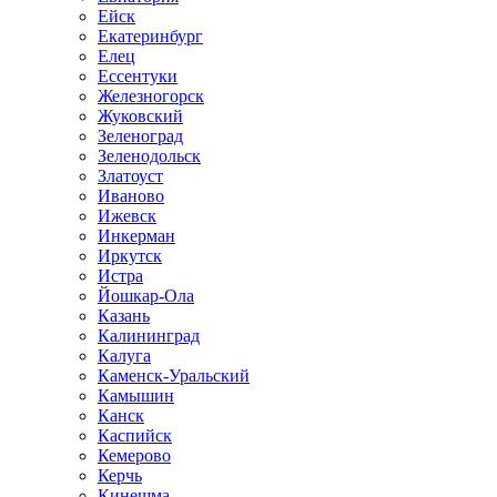
Ейск
Екатеринбург
Елец
Ессентуки
Железногорск
Жуковский
Зеленоград
Зеленодольск
Златоуст
Иваново
Ижевск
Инкерман
Иркутск
Истра
Йошкар-Ола
Казань
Калининград
Калуга
Каменск-Уральский
Камышин
Канск
Каспийск
Кемерово
Керчь
Кинешма