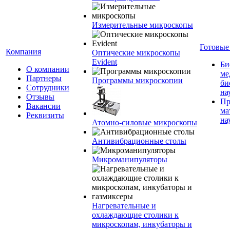
Измерительные микроскопы
Готовые
Компания
Оптические микроскопы
Evident
Би
О компании
ме
Партнеры
Программы микроскопии
би
Сотрудники
на
Отзывы
Пр
Вакансии
ма
Реквизиты
на
Атомно-силовые микроскопы
Антивибрационные столы
Микроманипуляторы
Нагревательные и
охлаждающие столики к
микроскопам, инкубаторы и