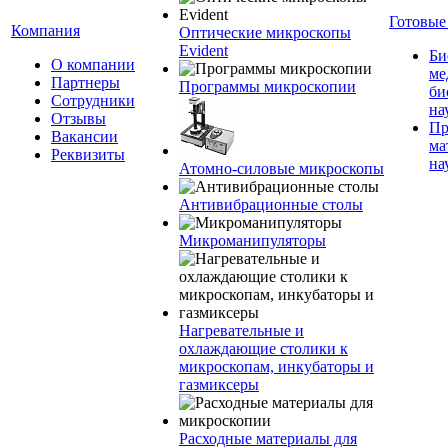
Готовые
Компания
Оптические микроскопы
Evident
Би
О компании
ме
Партнеры
Программы микроскопии
би
Сотрудники
на
Отзывы
Пр
Вакансии
ма
Реквизиты
на
Атомно-силовые микроскопы
Антивибрационные столы
Микроманипуляторы
Нагревательные и
охлаждающие столики к
микроскопам, инкубаторы и
газмиксеры
Расходные материалы для