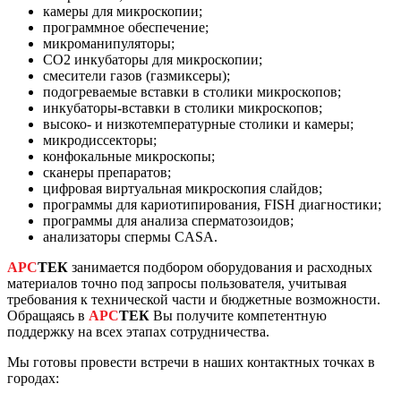
камеры для микроскопии;
программное обеспечение;
микроманипуляторы;
CO2 инкубаторы для микроскопии;
смесители газов (газмиксеры);
подогреваемые вставки в столики микроскопов;
инкубаторы-вставки в столики микроскопов;
высоко- и низкотемпературные столики и камеры;
микродиссекторы;
конфокальные микроскопы;
сканеры препаратов;
цифровая виртуальная микроскопия слайдов;
программы для кариотипирования, FISH диагностики;
программы для анализа сперматозоидов;
анализаторы спермы CASA.
АРС
ТЕК
занимается подбором оборудования и расходных
материалов точно под запросы пользователя, учитывая
требования к технической части и бюджетные возможности.
Обращаясь в
АРС
ТЕК
Вы получите компетентную
поддержку на всех этапах сотрудничества.
Мы готовы провести встречи в наших контактных точках в
городах: