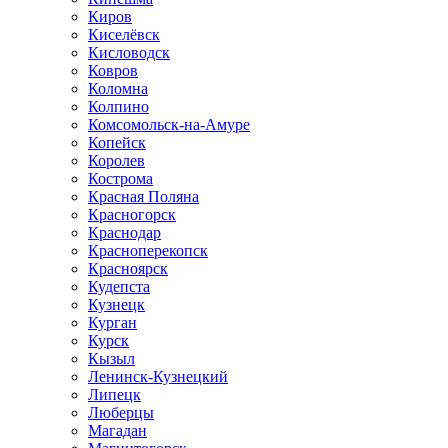
Киров
Киселёвск
Кисловодск
Ковров
Коломна
Колпино
Комсомольск-на-Амуре
Копейск
Королев
Кострома
Красная Поляна
Красногорск
Краснодар
Красноперекопск
Красноярск
Кудепста
Кузнецк
Курган
Курск
Кызыл
Ленинск-Кузнецкий
Липецк
Люберцы
Магадан