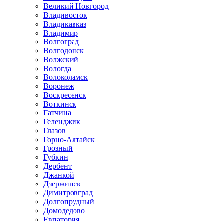
Великий Новгород
Владивосток
Владикавказ
Владимир
Волгоград
Волгодонск
Волжский
Вологда
Волоколамск
Воронеж
Воскресенск
Воткинск
Гатчина
Геленджик
Глазов
Горно-Алтайск
Грозный
Губкин
Дербент
Джанкой
Дзержинск
Димитровград
Долгопрудный
Домодедово
Евпатория