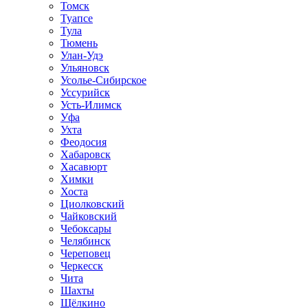
Томск
Туапсе
Тула
Тюмень
Улан-Удэ
Ульяновск
Усолье-Сибирское
Уссурийск
Усть-Илимск
Уфа
Ухта
Феодосия
Хабаровск
Хасавюрт
Химки
Хоста
Циолковский
Чайковский
Чебоксары
Челябинск
Череповец
Черкесск
Чита
Шахты
Щёлкино