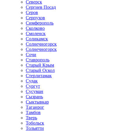
Северск
Сергиев Посад
Серов
Серпухов
Симферополь
Сколково
Смоленск
Соликамск
Солнечногорск
Солнечногорск
Сочи
Ставрополь
Старый Крым
Старый Оскол
Стерлитамак
Судак
Сургут
Сусуман
Сызрань
Сыктывкар
Таганрог
Тамбов
Тверь
Тобольск
Тольятти