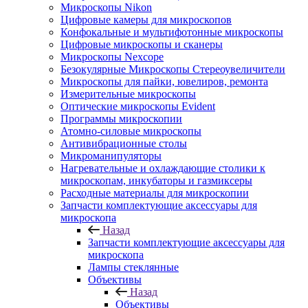
Микроскопы Nikon
Цифровые камеры для микроскопов
Конфокальные и мультифотонные микроскопы
Цифровые микроскопы и сканеры
Микроскопы Nexcope
Безокулярные Микроскопы Стереоувеличители
Микроскопы для пайки, ювелиров, ремонта
Измерительные микроскопы
Оптические микроскопы Evident
Программы микроскопии
Атомно-силовые микроскопы
Антивибрационные столы
Микроманипуляторы
Нагревательные и охлаждающие столики к
микроскопам, инкубаторы и газмиксеры
Расходные материалы для микроскопии
Запчасти комплектующие аксессуары для
микроскопа
Назад
Запчасти комплектующие аксессуары для
микроскопа
Лампы стеклянные
Объективы
Назад
Объективы