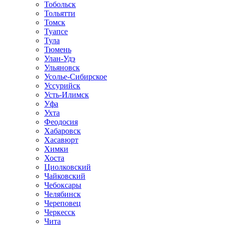
Тобольск
Тольятти
Томск
Туапсе
Тула
Тюмень
Улан-Удэ
Ульяновск
Усолье-Сибирское
Уссурийск
Усть-Илимск
Уфа
Ухта
Феодосия
Хабаровск
Хасавюрт
Химки
Хоста
Циолковский
Чайковский
Чебоксары
Челябинск
Череповец
Черкесск
Чита