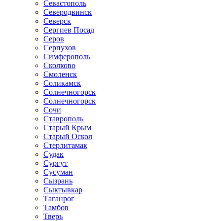
Севастополь
Северодвинск
Северск
Сергиев Посад
Серов
Серпухов
Симферополь
Сколково
Смоленск
Соликамск
Солнечногорск
Солнечногорск
Сочи
Ставрополь
Старый Крым
Старый Оскол
Стерлитамак
Судак
Сургут
Сусуман
Сызрань
Сыктывкар
Таганрог
Тамбов
Тверь