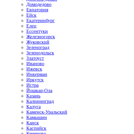
Домодедово
Евпатория
Ейск
Екатеринбург
Елец
Ессентуки
Железногорск
Жуковский
Зеленоград
Зеленодольск
Златоуст
Иваново
Ижевск
Инкерман
Иркутск
Истра
Йошкар-Ола
Казань
Калининград
Калуга
Каменск-Уральский
Камышин
Канск
Каспийск
Кемерово