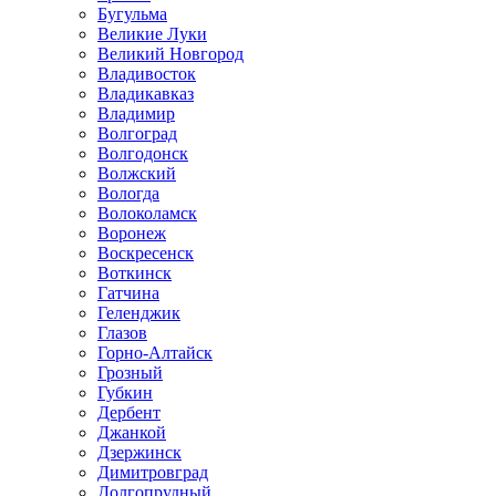
Бугульма
Великие Луки
Великий Новгород
Владивосток
Владикавказ
Владимир
Волгоград
Волгодонск
Волжский
Вологда
Волоколамск
Воронеж
Воскресенск
Воткинск
Гатчина
Геленджик
Глазов
Горно-Алтайск
Грозный
Губкин
Дербент
Джанкой
Дзержинск
Димитровград
Долгопрудный