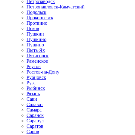
Петрозаводск
Петропавловск-Камчатский
Подольск
Прокопьевск
Протвино
Псков
Пушкин
Пушкино
Пущино
Пыть-Ях
Пятигорск
Раменское
Реутов
Ростов-на-Дону
Рубцовск
Руза
Рыбинск
Рязань
Саки
Салават
Самара
Саранск
Сарапул
Саратов
Саров