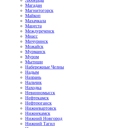
Люберцы
Магадан
Магнитогорск
Майкоп
Махачкала
Мацеста
Междуреченск
Миасс
Мичуринск
Можайск
Мурманск
Муром
Мытищи
Набережные Челны
Надым
Назрань
Нальчик
Находка
Невинномысск
Нефтекамск
Нефтеюганск
Нижневартовск
Нижнекамск
Нижний Новгород
Нижний Тагил