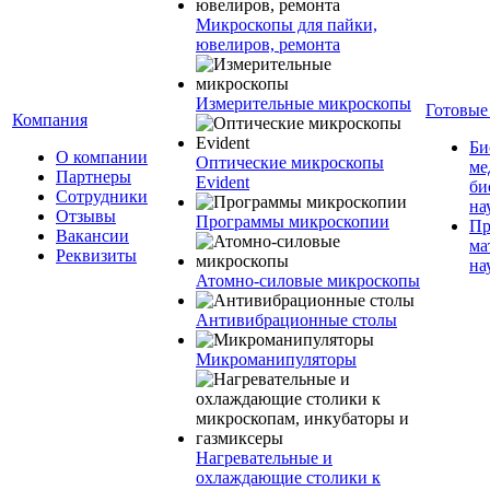
Микроскопы для пайки,
ювелиров, ремонта
Измерительные микроскопы
Готовые
Компания
Би
О компании
Оптические микроскопы
ме
Партнеры
Evident
би
Сотрудники
на
Отзывы
Программы микроскопии
Пр
Вакансии
ма
Реквизиты
на
Атомно-силовые микроскопы
Антивибрационные столы
Микроманипуляторы
Нагревательные и
охлаждающие столики к