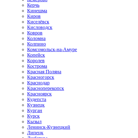
Керчь
Кинешма
Киров
Киселёвск
Кисловодск
Ковров
Коломна
Колпино
Комсомольск-на-Амуре
Копейск
Королев
Кострома
Красная Поляна
Красногорск
Краснодар
Красноперекопск
Красноярск
Кудепста
Кузнецк
Курган
Курск
Кызыл
Ленинск-Кузнецкий
Липецк