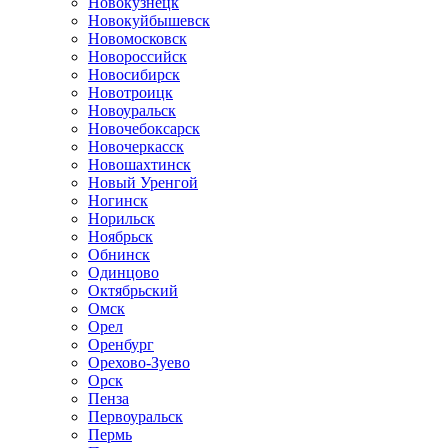
Новокузнецк
Новокуйбышевск
Новомосковск
Новороссийск
Новосибирск
Новотроицк
Новоуральск
Новочебоксарск
Новочеркасск
Новошахтинск
Новый Уренгой
Ногинск
Норильск
Ноябрьск
Обнинск
Одинцово
Октябрьский
Омск
Орел
Оренбург
Орехово-Зуево
Орск
Пенза
Первоуральск
Пермь