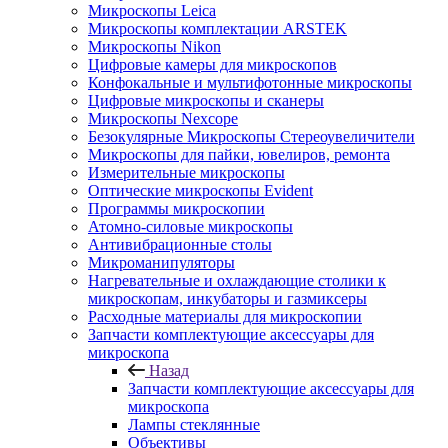
Микроскопы Leica
Микроскопы комплектации ARSTEK
Микроскопы Nikon
Цифровые камеры для микроскопов
Конфокальные и мультифотонные микроскопы
Цифровые микроскопы и сканеры
Микроскопы Nexcope
Безокулярные Микроскопы Стереоувеличители
Микроскопы для пайки, ювелиров, ремонта
Измерительные микроскопы
Оптические микроскопы Evident
Программы микроскопии
Атомно-силовые микроскопы
Антивибрационные столы
Микроманипуляторы
Нагревательные и охлаждающие столики к
микроскопам, инкубаторы и газмиксеры
Расходные материалы для микроскопии
Запчасти комплектующие аксессуары для
микроскопа
Назад
Запчасти комплектующие аксессуары для
микроскопа
Лампы стеклянные
Объективы