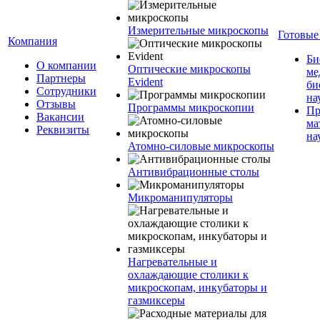
Измерительные микроскопы
Готовые
Компания
Би
О компании
Оптические микроскопы
ме
Партнеры
Evident
би
Сотрудники
на
Отзывы
Программы микроскопии
Пр
Вакансии
ма
Реквизиты
на
Атомно-силовые микроскопы
Антивибрационные столы
Микроманипуляторы
Нагревательные и
охлаждающие столики к
микроскопам, инкубаторы и
газмиксеры