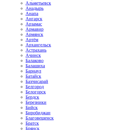
Альметьевск
Анадырь
Анапа
Ангарск
Арзамас
Армавир
Армянск
Артём
Архангельск
Астрахань
Ачинск
Балаково
Балашиха
Барнаул
Батайск
Бахчисарай
Белгород
Белогорск
Бердск
Березники
Бийск
Биробиджан
Благовещенск
Братск
Брянск