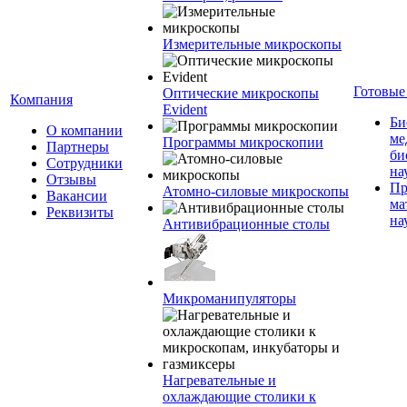
Измерительные микроскопы
Готовые
Оптические микроскопы
Компания
Evident
Би
О компании
ме
Программы микроскопии
Партнеры
би
Сотрудники
на
Отзывы
Пр
Атомно-силовые микроскопы
Вакансии
ма
Реквизиты
на
Антивибрационные столы
Микроманипуляторы
Нагревательные и
охлаждающие столики к