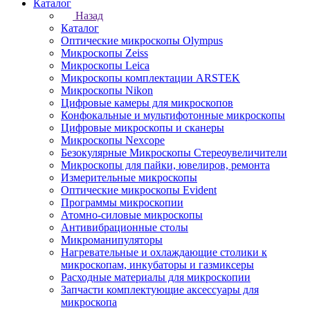
Каталог
Назад
Каталог
Оптические микроскопы Olympus
Микроскопы Zeiss
Микроскопы Leica
Микроскопы комплектации ARSTEK
Микроскопы Nikon
Цифровые камеры для микроскопов
Конфокальные и мультифотонные микроскопы
Цифровые микроскопы и сканеры
Микроскопы Nexcope
Безокулярные Микроскопы Стереоувеличители
Микроскопы для пайки, ювелиров, ремонта
Измерительные микроскопы
Оптические микроскопы Evident
Программы микроскопии
Атомно-силовые микроскопы
Антивибрационные столы
Микроманипуляторы
Нагревательные и охлаждающие столики к
микроскопам, инкубаторы и газмиксеры
Расходные материалы для микроскопии
Запчасти комплектующие аксессуары для
микроскопа