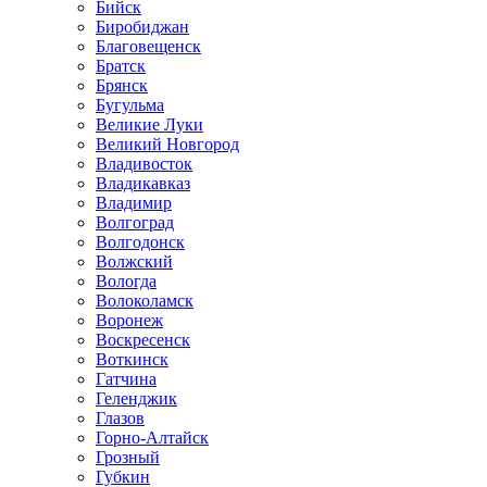
Бийск
Биробиджан
Благовещенск
Братск
Брянск
Бугульма
Великие Луки
Великий Новгород
Владивосток
Владикавказ
Владимир
Волгоград
Волгодонск
Волжский
Вологда
Волоколамск
Воронеж
Воскресенск
Воткинск
Гатчина
Геленджик
Глазов
Горно-Алтайск
Грозный
Губкин