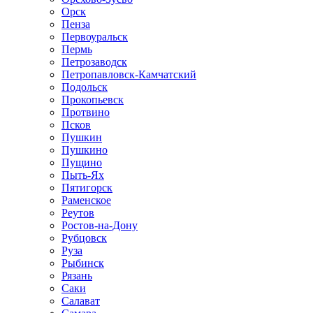
Орск
Пенза
Первоуральск
Пермь
Петрозаводск
Петропавловск-Камчатский
Подольск
Прокопьевск
Протвино
Псков
Пушкин
Пушкино
Пущино
Пыть-Ях
Пятигорск
Раменское
Реутов
Ростов-на-Дону
Рубцовск
Руза
Рыбинск
Рязань
Саки
Салават