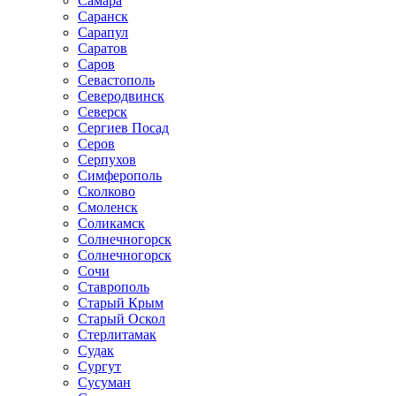
Самара
Саранск
Сарапул
Саратов
Саров
Севастополь
Северодвинск
Северск
Сергиев Посад
Серов
Серпухов
Симферополь
Сколково
Смоленск
Соликамск
Солнечногорск
Солнечногорск
Сочи
Ставрополь
Старый Крым
Старый Оскол
Стерлитамак
Судак
Сургут
Сусуман