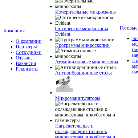
Измерительные микроскопы
Готовые
Оптические микроскопы
Компания
Evident
Би
О компании
ме
Программы микроскопии
Партнеры
би
Сотрудники
на
Отзывы
Пр
Атомно-силовые микроскопы
Вакансии
ма
Реквизиты
на
Антивибрационные столы
Микроманипуляторы
Нагревательные и
охлаждающие столики к
микроскопам, инкубаторы и