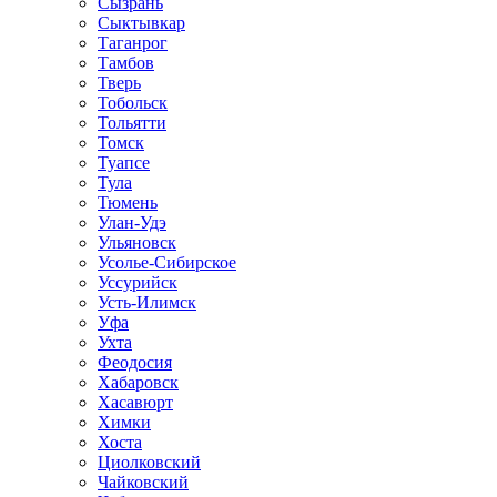
Сызрань
Сыктывкар
Таганрог
Тамбов
Тверь
Тобольск
Тольятти
Томск
Туапсе
Тула
Тюмень
Улан-Удэ
Ульяновск
Усолье-Сибирское
Уссурийск
Усть-Илимск
Уфа
Ухта
Феодосия
Хабаровск
Хасавюрт
Химки
Хоста
Циолковский
Чайковский