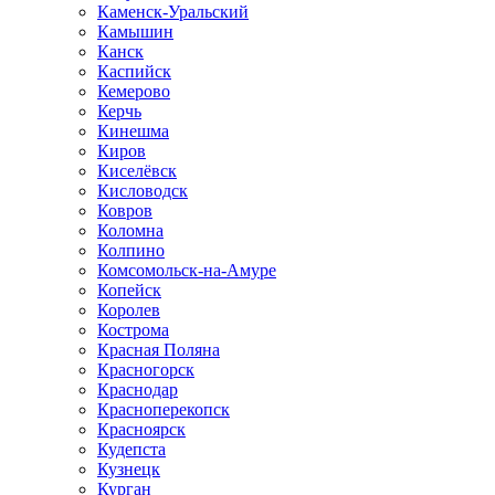
Каменск-Уральский
Камышин
Канск
Каспийск
Кемерово
Керчь
Кинешма
Киров
Киселёвск
Кисловодск
Ковров
Коломна
Колпино
Комсомольск-на-Амуре
Копейск
Королев
Кострома
Красная Поляна
Красногорск
Краснодар
Красноперекопск
Красноярск
Кудепста
Кузнецк
Курган