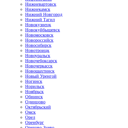
Нижневартовск
Нижнекамск
Нижний Новгород
Нижний Тагил
Новокузнецк
Новокуйбышевск
Новомосковск
Новороссийск
Новосибирск
Новотроицк
Новоуральск
Новочебоксарск
Новочеркасск
Новошахтинск
Новый Уренгой
Ногинск
Норильск
Ноябрьск
Обнинск
Одинцово
Октябрьский
Омск
Орел
Оренбург
Орехово-Зуево