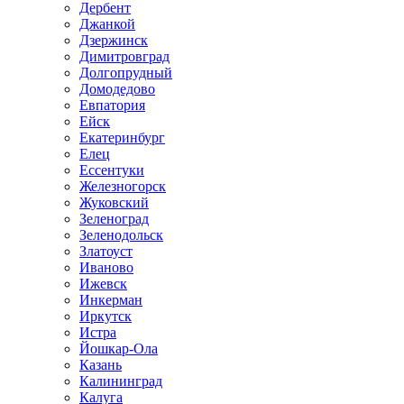
Дербент
Джанкой
Дзержинск
Димитровград
Долгопрудный
Домодедово
Евпатория
Ейск
Екатеринбург
Елец
Ессентуки
Железногорск
Жуковский
Зеленоград
Зеленодольск
Златоуст
Иваново
Ижевск
Инкерман
Иркутск
Истра
Йошкар-Ола
Казань
Калининград
Калуга