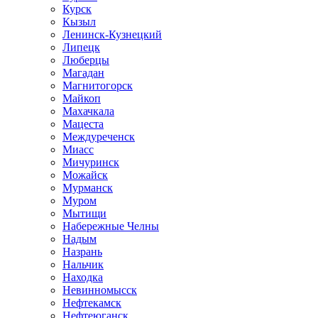
Курск
Кызыл
Ленинск-Кузнецкий
Липецк
Люберцы
Магадан
Магнитогорск
Майкоп
Махачкала
Мацеста
Междуреченск
Миасс
Мичуринск
Можайск
Мурманск
Муром
Мытищи
Набережные Челны
Надым
Назрань
Нальчик
Находка
Невинномысск
Нефтекамск
Нефтеюганск