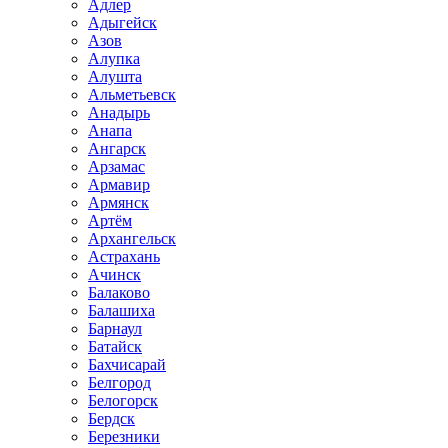
Адлер
Адыгейск
Азов
Алупка
Алушта
Альметьевск
Анадырь
Анапа
Ангарск
Арзамас
Армавир
Армянск
Артём
Архангельск
Астрахань
Ачинск
Балаково
Балашиха
Барнаул
Батайск
Бахчисарай
Белгород
Белогорск
Бердск
Березники